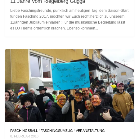
11 Jahre Vom Riegelberg Gugga
Liebe Faschingsfreunde, pünktlich am heutigen Tag, dem Saison-Start
für den Fasching 2017, möchten wir Euch recht herzlich zu unserem
11jährigen Jubiläum einladen: Für die musikalische Begleitung lässt
es DJ Fuente ordentlich krachen. Ebenso kommen...
FASCHINGSBALL
/
FASCHINGSUMZUG
/
VERANSTALTUNG
8. FEBRUAR 2016