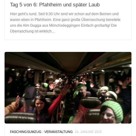
Tag 5 von 6: Pfahlheim und später Laub
Hier geht’s rund. Seit 9:30 Uhr sind wir schon auf dem Beinen und
waren eben in Pfahlheim. Eine ganz große Überraschung bereitete
uns die Alm Gugga aus Mönchsdeggingen Einfach großartig! Die
Überraschung ist wirklich...
FASCHINGSUMZUG
/
VERANSTALTUNG
16. JANUAR 2015