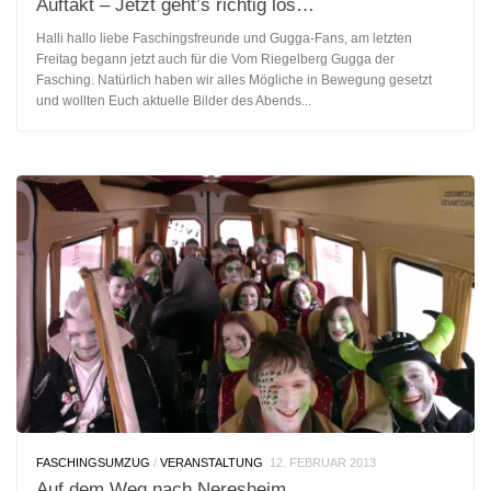
Auftakt – Jetzt geht’s richtig los…
Halli hallo liebe Faschingsfreunde und Gugga-Fans, am letzten
Freitag begann jetzt auch für die Vom Riegelberg Gugga der
Fasching. Natürlich haben wir alles Mögliche in Bewegung gesetzt
und wollten Euch aktuelle Bilder des Abends...
FASCHINGSUMZUG
/
VERANSTALTUNG
12. FEBRUAR 2013
Auf dem Weg nach Neresheim