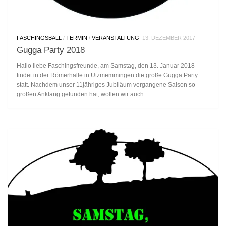
FASCHINGSBALL
/
TERMIN
/
VERANSTALTUNG
13. DEZEMBER 2017
Gugga Party 2018
Hallo liebe Faschingsfreunde, am Samstag, den 13. Januar 2018
findet in der Römerhalle in Utzmemmingen die große Gugga Party
statt. Nachdem unser 11jähriges Jubiläum vergangene Saison so
großen Anklang gefunden hat, wollen wir auch...