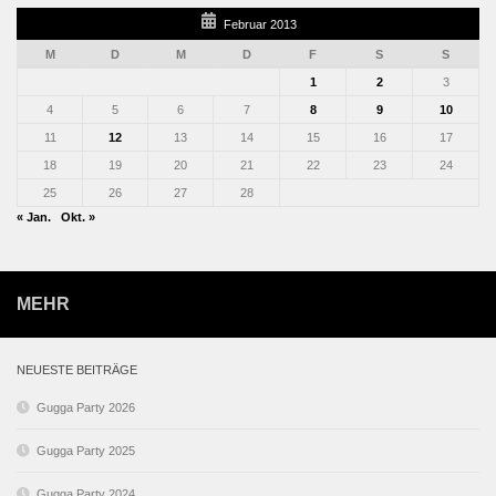
Februar 2013
M
D
M
D
F
S
S
1
2
3
4
5
6
7
8
9
10
11
12
13
14
15
16
17
18
19
20
21
22
23
24
25
26
27
28
« Jan.
Okt. »
MEHR
NEUESTE BEITRÄGE
Gugga Party 2026
Gugga Party 2025
Gugga Party 2024