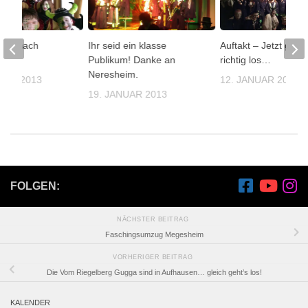
Weg nach
Ihr seid ein klasse
Auftakt – Jetzt geht’
m
Publikum! Danke an
richtig los…
Neresheim.
UAR 2013
12. JANUAR 2014
19. JANUAR 2013
FOLGEN:
NÄCHSTER BEITRAG
Faschingsumzug Megesheim
VORHERIGER BEITRAG
Die Vom Riegelberg Gugga sind in Aufhausen… gleich geht’s los!
KALENDER