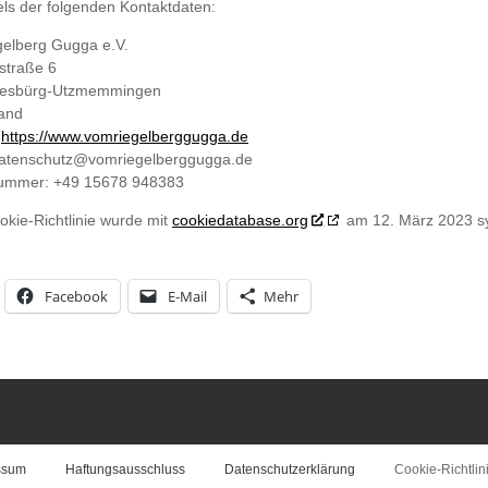
tels der folgenden Kontaktdaten:
elberg Gugga e.V.
straße 6
iesbürg-Utzmemmingen
and
:
https://www.vomriegelberggugga.de
atenschutz@
vomriegelberggugga.de
nummer: +49 15678 948383
okie-Richtlinie wurde mit
cookiedatabase.org
am 12. März 2023 sy
Facebook
E-Mail
Mehr
ssum
Haftungsausschluss
Datenschutzerklärung
Cookie-Richtlin