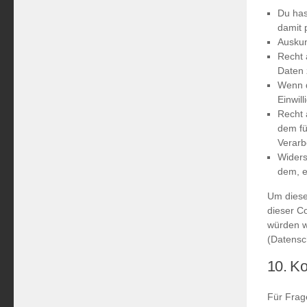
Du has
damit 
Auskun
Recht 
Daten 
Wenn d
Einwil
Recht 
dem fü
Verarb
Widers
dem, e
Um diese
dieser C
würden w
(Datensc
10. Ko
Für Frag