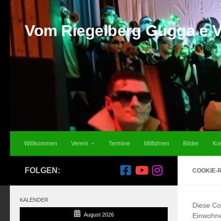
Unter dem Inhalt
Vom Riegelberg Gugga e.V
Willkommen
Verein
Termine
Mitfahren
Bilder
Ko
FOLGEN:
COOKIE-R
KALENDER
Diese Coo
August 2026
Einwohne