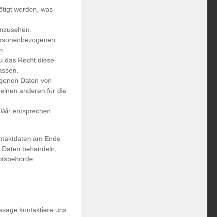
tigt werden, was
inzusehen.
personenbezogenen
n.
du das Recht diese
assen.
ogenen Daten von
 einen anderen für die
 Wir entsprechen
Kontaktdaten am Ende
e Daten behandeln,
chtsbehörde
ssage kontaktiere uns