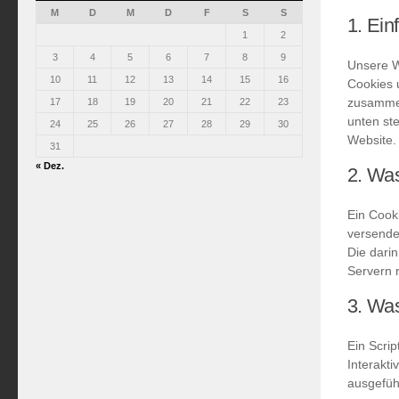
M
D
M
D
F
S
S
1. Ein
1
2
3
4
5
6
7
8
9
Unsere 
10
11
12
13
14
15
16
Cookies 
zusammen
17
18
19
20
21
22
23
unten st
24
25
26
27
28
29
30
Website.
31
« Dez.
2. Wa
Ein Cooki
versende
Die dari
Servern 
3. Was
Ein Scri
Interakt
ausgefüh