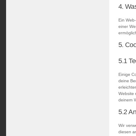
4. Wa
Ein Web-B
einer We
ermöglic
5. Coo
5.1 Te
Einige C
deine Be
erleicht
Website n
deinem W
5.2 An
Wir verw
diesen an