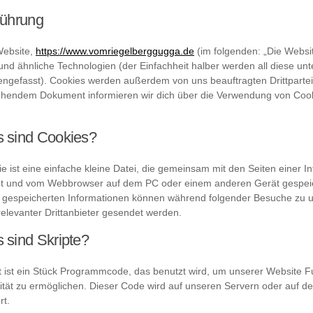
führung
Website,
https://www.vomriegelberggugga.de
(im folgenden: „Die Websi
und ähnliche Technologien (der Einfachheit halber werden all diese unt
gefasst). Cookies werden außerdem von uns beauftragten Drittparteie
ehendem Dokument informieren wir dich über die Verwendung von Cook
s sind Cookies?
e ist eine einfache kleine Datei, die gemeinsam mit den Seiten einer I
t und vom Webbrowser auf dem PC oder einem anderen Gerät gespei
n gespeicherten Informationen können während folgender Besuche zu 
relevanter Drittanbieter gesendet werden.
 sind Skripte?
pt ist ein Stück Programmcode, das benutzt wird, um unserer Website Fu
ivität zu ermöglichen. Dieser Code wird auf unseren Servern oder auf d
rt.