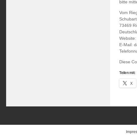
bitte mit
Vom Rieg
Schubart
73469 R
Deutschl
Website
E-Mail:
d
Telefon
Diese Co
Teilen mit:
X
Impre