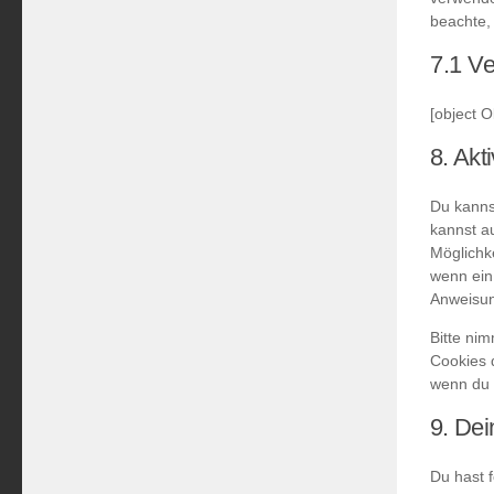
beachte, 
7.1 Ve
[object O
8. Akt
Du kanns
kannst au
Möglichke
wenn ein 
Anweisun
Bitte nim
Cookies d
wenn du 
9. De
Du hast 