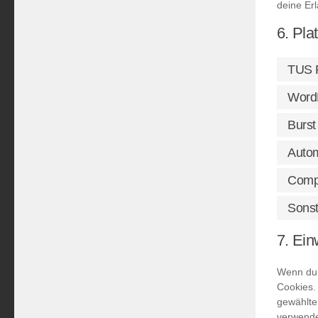
deine Erl
6. Pla
TUS R
Word
Burst 
Autom
Comp
Sonst
7. Ein
Wenn du 
Cookies. 
gewählte
verwende