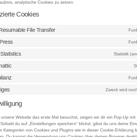
aubnis, analytische Cookies zu setzen.
tzierte Cookies
esumable File Transfer
Funk
Press
Funk
Statistics
Statistik (a
attic
St
lianz
Funk
iges
Zweck wird noch
willigung
unsere Website das erste Mal besuchst, zeigen wir dir ein Pop-Up mit 
Sobald du auf „Einstellungen speichern“ klickst, gibst du uns deine Einwi
n Kategorien von Cookies und Plugins wie in dieser Cookie-Erklärung 
n. Du kannst die Verwendung von Cookies über deinen Browser deaktiv