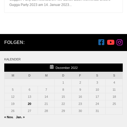
Gugga Party 2023 am 14. Januar 2023...
FOLGEN:
KALENDER
Dezember 2022
M
D
M
D
F
S
S
1
2
3
4
5
6
7
8
9
10
11
12
13
14
15
16
17
18
19
20
21
22
23
24
25
26
27
28
29
30
31
« Nov.
Jan. »