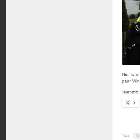
Hier war
paar Win
Teilen mit:
X
Tags:
Al