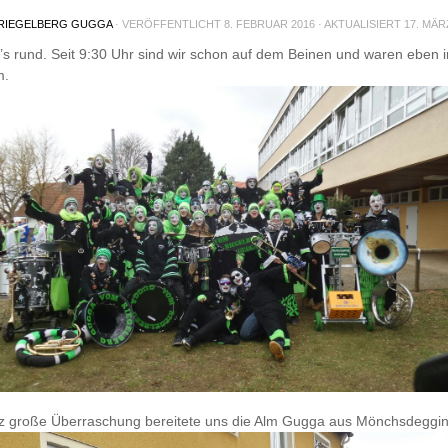
RIEGELBERG GUGGA
· VERÖFFENTLICHT
8. FEBRUAR 2016
· AKTUALISIERT
17. MÄR
t’s rund. Seit 9:30 Uhr sind wir schon auf dem Beinen und waren eben i
m.
z große Überraschung bereitete uns die Alm Gugga aus Mönchsdeggi