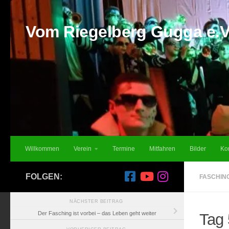
Unter dem Inhalt
Vom Riegelberg Gugga e.V
Willkommen
Verein
Termine
Mitfahren
Bilder
Ko
FOLGEN:
FASCHIN
NÄCHSTER BEITRAG
Der Fasching ist vorbei – das Leben geht weiter
Tag 