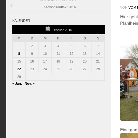
VORHERIGER BEITRAG
Faschingsauftakt 2016
VON
VOM 
Hier geh
KALENDER
Pfahlhei
Februar 2016
M
D
M
D
F
S
S
1
2
3
4
5
6
7
8
9
10
11
12
13
14
15
16
17
18
19
20
21
22
23
24
25
26
27
28
29
« Jan.
Nov. »
Eine gan