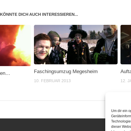
KÖNNTE DICH AUCH INTERESSIEREN...
Faschingsumzug Megesheim
Auft
agen…
10. FEBRUAR 2013
12. 
Um dir ein o
Geräteinfor
Technologien
dieser Websi