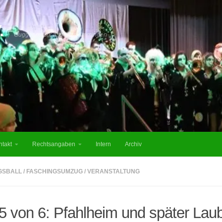
.
Guggenmusik aus Utzmemmingen
ntakt
Rechtsangaben
Intern
Archiv
GSBALL
/
FASCHINGSUMZUG
/
VERANSTALTUNG
5 von 6: Pfahlheim und später Lau