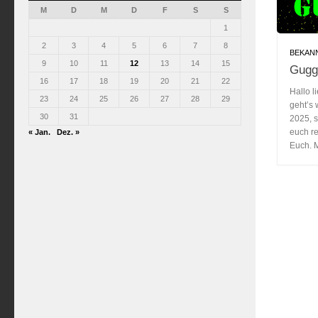
M
D
M
D
F
S
S
1
2
3
4
5
6
7
8
BEKAN
9
10
11
12
13
14
15
Gugg
16
17
18
19
20
21
22
Hallo l
23
24
25
26
27
28
29
geht’s
30
31
2025, s
euch re
« Jan.
Dez. »
Euch. M