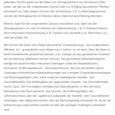
geltenden Rechts geben wir die Daten von Vertragspartnern nur insoweit an Dritte
weiter, als dies für die vorgenannten Zwecke oder zur Erfüllung gesetzlicher Pflichten
erforderlich ist. Über weitere Formen der Verarbeitung, z.B. zu Marketingzwecken,
werden die Vertragspartner im Rahmen dieser Datenschutzerklärung informiert.
Welche Daten für die vorgenannten Zwecke erforderlich sind, teilen wir den
Vertragspartnern vor oder im Rahmen der Datenerhebung, z.B. in Onlineformularen,
durch besondere Kennzeichnung (z.B. Farben) bzw. Symbole (z.B. Sternchen o.ä.),
oder persönlich mit.
Wir löschen die Daten nach Ablauf gesetzlicher Gewährleistungs- und vergleichbarer
Pflichten, d.h., grundsätzlich nach Ablauf von 4 Jahren, es sei denn, dass die Daten in
einem Kundenkonto gespeichert werden, z.B., solange sie aus gesetzlichen Gründen
der Archivierung aufbewahrt werden müssen. Die gesetzliche Aufbewahrungsfrist
beträgt bei steuerrechtlich relevanten Unterlagen sowie bei Handelsbüchern,
Inventaren, Eröffnungsbilanzen, Jahresabschlüssen, die zum Verständnis dieser
Unterlagen erforderlichen Arbeitsanweisungen und sonstigen Organisationsunterlagen
und Buchungsbelegen zehn Jahre sowie bei empfangenen Handels- und
Geschäftsbriefen und Wiedergaben der abgesandten Handels- und Geschäftsbriefe
sechs Jahre. Die Frist beginnt mit Ablauf des Kalenderjahres, in dem die letzte
Eintragung in das Buch gemacht, das Inventar, die Eröffnungsbilanz, der
Jahresabschluss oder der Lagebericht aufgestellt, der Handels- oder Geschäftsbrief
empfangen oder abgesandt worden oder der Buchungsbeleg entstanden ist, ferner die
Aufzeichnung vorgenommen worden ist oder die sonstigen Unterlagen entstanden
sind.