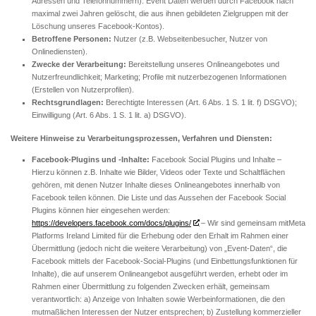
Adressen und Telefonnummern). Event Daten werden durch Facebook nach
maximal zwei Jahren gelöscht, die aus ihnen gebildeten Zielgruppen mit der
Löschung unseres Facebook-Kontos).
Betroffene Personen:
Nutzer (z.B. Webseitenbesucher, Nutzer von
Onlinediensten).
Zwecke der Verarbeitung:
Bereitstellung unseres Onlineangebotes und
Nutzerfreundlichkeit; Marketing; Profile mit nutzerbezogenen Informationen
(Erstellen von Nutzerprofilen).
Rechtsgrundlagen:
Berechtigte Interessen (Art. 6 Abs. 1 S. 1 lit. f) DSGVO);
Einwilligung (Art. 6 Abs. 1 S. 1 lit. a) DSGVO).
Weitere Hinweise zu Verarbeitungsprozessen, Verfahren und Diensten:
Facebook-Plugins und -Inhalte:
Facebook Social Plugins und Inhalte –
Hierzu können z.B. Inhalte wie Bilder, Videos oder Texte und Schaltflächen
gehören, mit denen Nutzer Inhalte dieses Onlineangebotes innerhalb von
Facebook teilen können. Die Liste und das Aussehen der Facebook Social
Plugins können hier eingesehen werden:
https://developers.facebook.com/docs/plugins/
– Wir sind gemeinsam mitMeta
Platforms Ireland Limited für die Erhebung oder den Erhalt im Rahmen einer
Übermittlung (jedoch nicht die weitere Verarbeitung) von „Event-Daten“, die
Facebook mittels der Facebook-Social-Plugins (und Einbettungsfunktionen für
Inhalte), die auf unserem Onlineangebot ausgeführt werden, erhebt oder im
Rahmen einer Übermittlung zu folgenden Zwecken erhält, gemeinsam
verantwortlich: a) Anzeige von Inhalten sowie Werbeinformationen, die den
mutmaßlichen Interessen der Nutzer entsprechen; b) Zustellung kommerzieller