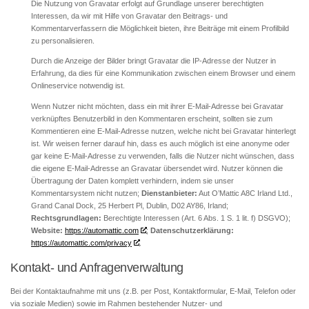
Die Nutzung von Gravatar erfolgt auf Grundlage unserer berechtigten
Interessen, da wir mit Hilfe von Gravatar den Beitrags- und
Kommentarverfassern die Möglichkeit bieten, ihre Beiträge mit einem Profilbild
zu personalisieren.
Durch die Anzeige der Bilder bringt Gravatar die IP-Adresse der Nutzer in
Erfahrung, da dies für eine Kommunikation zwischen einem Browser und einem
Onlineservice notwendig ist.
Wenn Nutzer nicht möchten, dass ein mit ihrer E-Mail-Adresse bei Gravatar
verknüpftes Benutzerbild in den Kommentaren erscheint, sollten sie zum
Kommentieren eine E-Mail-Adresse nutzen, welche nicht bei Gravatar hinterlegt
ist. Wir weisen ferner darauf hin, dass es auch möglich ist eine anonyme oder
gar keine E-Mail-Adresse zu verwenden, falls die Nutzer nicht wünschen, dass
die eigene E-Mail-Adresse an Gravatar übersendet wird. Nutzer können die
Übertragung der Daten komplett verhindern, indem sie unser
Kommentarsystem nicht nutzen;
Dienstanbieter:
Aut O’Mattic A8C Irland Ltd.,
Grand Canal Dock, 25 Herbert Pl, Dublin, D02 AY86, Irland;
Rechtsgrundlagen:
Berechtigte Interessen (Art. 6 Abs. 1 S. 1 lit. f) DSGVO);
Website:
https://automattic.com
;
Datenschutzerklärung:
https://automattic.com/privacy
.
Kontakt- und Anfragenverwaltung
Bei der Kontaktaufnahme mit uns (z.B. per Post, Kontaktformular, E-Mail, Telefon oder
via soziale Medien) sowie im Rahmen bestehender Nutzer- und