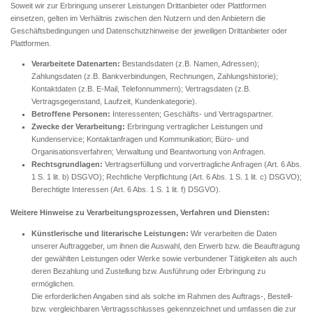
Soweit wir zur Erbringung unserer Leistungen Drittanbieter oder Plattformen
einsetzen, gelten im Verhältnis zwischen den Nutzern und den Anbietern die
Geschäftsbedingungen und Datenschutzhinweise der jeweiligen Drittanbieter oder
Plattformen.
Verarbeitete Datenarten:
Bestandsdaten (z.B. Namen, Adressen);
Zahlungsdaten (z.B. Bankverbindungen, Rechnungen, Zahlungshistorie);
Kontaktdaten (z.B. E-Mail, Telefonnummern); Vertragsdaten (z.B.
Vertragsgegenstand, Laufzeit, Kundenkategorie).
Betroffene Personen:
Interessenten; Geschäfts- und Vertragspartner.
Zwecke der Verarbeitung:
Erbringung vertraglicher Leistungen und
Kundenservice; Kontaktanfragen und Kommunikation; Büro- und
Organisationsverfahren; Verwaltung und Beantwortung von Anfragen.
Rechtsgrundlagen:
Vertragserfüllung und vorvertragliche Anfragen (Art. 6 Abs.
1 S. 1 lit. b) DSGVO); Rechtliche Verpflichtung (Art. 6 Abs. 1 S. 1 lit. c) DSGVO);
Berechtigte Interessen (Art. 6 Abs. 1 S. 1 lit. f) DSGVO).
Weitere Hinweise zu Verarbeitungsprozessen, Verfahren und Diensten:
Künstlerische und literarische Leistungen:
Wir verarbeiten die Daten
unserer Auftraggeber, um ihnen die Auswahl, den Erwerb bzw. die Beauftragung
der gewählten Leistungen oder Werke sowie verbundener Tätigkeiten als auch
deren Bezahlung und Zustellung bzw. Ausführung oder Erbringung zu
ermöglichen.
Die erforderlichen Angaben sind als solche im Rahmen des Auftrags-, Bestell-
bzw. vergleichbaren Vertragsschlusses gekennzeichnet und umfassen die zur