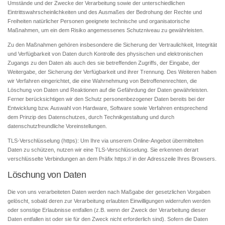
Umstände und der Zwecke der Verarbeitung sowie der unterschiedlichen
Eintrittswahrscheinlichkeiten und des Ausmaßes der Bedrohung der Rechte und
Freiheiten natürlicher Personen geeignete technische und organisatorische
Maßnahmen, um ein dem Risiko angemessenes Schutzniveau zu gewährleisten.
Zu den Maßnahmen gehören insbesondere die Sicherung der Vertraulichkeit, Integrität
und Verfügbarkeit von Daten durch Kontrolle des physischen und elektronischen
Zugangs zu den Daten als auch des sie betreffenden Zugriffs, der Eingabe, der
Weitergabe, der Sicherung der Verfügbarkeit und ihrer Trennung. Des Weiteren haben
wir Verfahren eingerichtet, die eine Wahrnehmung von Betroffenenrechten, die
Löschung von Daten und Reaktionen auf die Gefährdung der Daten gewährleisten.
Ferner berücksichtigen wir den Schutz personenbezogener Daten bereits bei der
Entwicklung bzw. Auswahl von Hardware, Software sowie Verfahren entsprechend
dem Prinzip des Datenschutzes, durch Technikgestaltung und durch
datenschutzfreundliche Voreinstellungen.
TLS-Verschlüsselung (https): Um Ihre via unserem Online-Angebot übermittelten
Daten zu schützen, nutzen wir eine TLS-Verschlüsselung. Sie erkennen derart
verschlüsselte Verbindungen an dem Präfix https:// in der Adresszeile Ihres Browsers.
Löschung von Daten
Die von uns verarbeiteten Daten werden nach Maßgabe der gesetzlichen Vorgaben
gelöscht, sobald deren zur Verarbeitung erlaubten Einwilligungen widerrufen werden
oder sonstige Erlaubnisse entfallen (z.B. wenn der Zweck der Verarbeitung dieser
Daten entfallen ist oder sie für den Zweck nicht erforderlich sind). Sofern die Daten