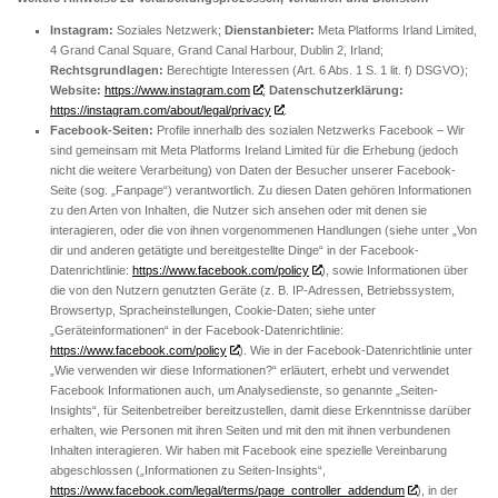
Instagram:
Soziales Netzwerk;
Dienstanbieter:
Meta Platforms Irland Limited,
4 Grand Canal Square, Grand Canal Harbour, Dublin 2, Irland;
Rechtsgrundlagen:
Berechtigte Interessen (Art. 6 Abs. 1 S. 1 lit. f) DSGVO);
Website:
https://www.instagram.com
;
Datenschutzerklärung:
https://instagram.com/about/legal/privacy
.
Facebook-Seiten:
Profile innerhalb des sozialen Netzwerks Facebook – Wir
sind gemeinsam mit Meta Platforms Ireland Limited für die Erhebung (jedoch
nicht die weitere Verarbeitung) von Daten der Besucher unserer Facebook-
Seite (sog. „Fanpage“) verantwortlich. Zu diesen Daten gehören Informationen
zu den Arten von Inhalten, die Nutzer sich ansehen oder mit denen sie
interagieren, oder die von ihnen vorgenommenen Handlungen (siehe unter „Von
dir und anderen getätigte und bereitgestellte Dinge“ in der Facebook-
Datenrichtlinie:
https://www.facebook.com/policy
), sowie Informationen über
die von den Nutzern genutzten Geräte (z. B. IP-Adressen, Betriebssystem,
Browsertyp, Spracheinstellungen, Cookie-Daten; siehe unter
„Geräteinformationen“ in der Facebook-Datenrichtlinie:
https://www.facebook.com/policy
). Wie in der Facebook-Datenrichtlinie unter
„Wie verwenden wir diese Informationen?“ erläutert, erhebt und verwendet
Facebook Informationen auch, um Analysedienste, so genannte „Seiten-
Insights“, für Seitenbetreiber bereitzustellen, damit diese Erkenntnisse darüber
erhalten, wie Personen mit ihren Seiten und mit den mit ihnen verbundenen
Inhalten interagieren. Wir haben mit Facebook eine spezielle Vereinbarung
abgeschlossen („Informationen zu Seiten-Insights“,
https://www.facebook.com/legal/terms/page_controller_addendum
), in der