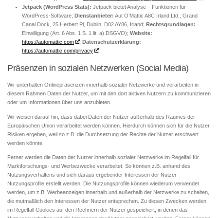
Jetpack (WordPress Stats):
Jetpack bietet Analyse – Funktionen für
WordPress-Software;
Dienstanbieter:
Aut O’Mattic A8C Irland Ltd., Grand
Canal Dock, 25 Herbert Pl, Dublin, D02 AY86, Irland;
Rechtsgrundlagen:
Einwilligung (Art. 6 Abs. 1 S. 1 lit. a) DSGVO);
Website:
https://automattic.com
;
Datenschutzerklärung:
https://automattic.com/privacy
.
Präsenzen in sozialen Netzwerken (Social Media)
Wir unterhalten Onlinepräsenzen innerhalb sozialer Netzwerke und verarbeiten in
diesem Rahmen Daten der Nutzer, um mit den dort aktiven Nutzern zu kommunizieren
oder um Informationen über uns anzubieten.
Wir weisen darauf hin, dass dabei Daten der Nutzer außerhalb des Raumes der
Europäischen Union verarbeitet werden können. Hierdurch können sich für die Nutzer
Risiken ergeben, weil so z.B. die Durchsetzung der Rechte der Nutzer erschwert
werden könnte.
Ferner werden die Daten der Nutzer innerhalb sozialer Netzwerke im Regelfall für
Marktforschungs- und Werbezwecke verarbeitet. So können z.B. anhand des
Nutzungsverhaltens und sich daraus ergebender Interessen der Nutzer
Nutzungsprofile erstellt werden. Die Nutzungsprofile können wiederum verwendet
werden, um z.B. Werbeanzeigen innerhalb und außerhalb der Netzwerke zu schalten,
die mutmaßlich den Interessen der Nutzer entsprechen. Zu diesen Zwecken werden
im Regelfall Cookies auf den Rechnern der Nutzer gespeichert, in denen das