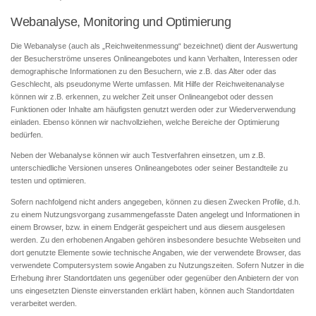
Webanalyse, Monitoring und Optimierung
Die Webanalyse (auch als „Reichweitenmessung“ bezeichnet) dient der Auswertung
der Besucherströme unseres Onlineangebotes und kann Verhalten, Interessen oder
demographische Informationen zu den Besuchern, wie z.B. das Alter oder das
Geschlecht, als pseudonyme Werte umfassen. Mit Hilfe der Reichweitenanalyse
können wir z.B. erkennen, zu welcher Zeit unser Onlineangebot oder dessen
Funktionen oder Inhalte am häufigsten genutzt werden oder zur Wiederverwendung
einladen. Ebenso können wir nachvollziehen, welche Bereiche der Optimierung
bedürfen.
Neben der Webanalyse können wir auch Testverfahren einsetzen, um z.B.
unterschiedliche Versionen unseres Onlineangebotes oder seiner Bestandteile zu
testen und optimieren.
Sofern nachfolgend nicht anders angegeben, können zu diesen Zwecken Profile, d.h.
zu einem Nutzungsvorgang zusammengefasste Daten angelegt und Informationen in
einem Browser, bzw. in einem Endgerät gespeichert und aus diesem ausgelesen
werden. Zu den erhobenen Angaben gehören insbesondere besuchte Webseiten und
dort genutzte Elemente sowie technische Angaben, wie der verwendete Browser, das
verwendete Computersystem sowie Angaben zu Nutzungszeiten. Sofern Nutzer in die
Erhebung ihrer Standortdaten uns gegenüber oder gegenüber den Anbietern der von
uns eingesetzten Dienste einverstanden erklärt haben, können auch Standortdaten
verarbeitet werden.