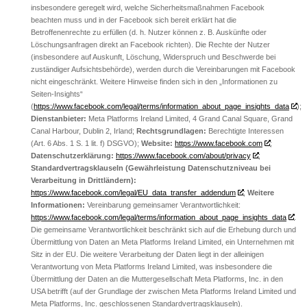
insbesondere geregelt wird, welche Sicherheitsmaßnahmen Facebook
beachten muss und in der Facebook sich bereit erklärt hat die
Betroffenenrechte zu erfüllen (d. h. Nutzer können z. B. Auskünfte oder
Löschungsanfragen direkt an Facebook richten). Die Rechte der Nutzer
(insbesondere auf Auskunft, Löschung, Widerspruch und Beschwerde bei
zuständiger Aufsichtsbehörde), werden durch die Vereinbarungen mit Facebook
nicht eingeschränkt. Weitere Hinweise finden sich in den „Informationen zu
Seiten-Insights“
(
https://www.facebook.com/legal/terms/information_about_page_insights_data
);
Dienstanbieter:
Meta Platforms Ireland Limited, 4 Grand Canal Square, Grand
Canal Harbour, Dublin 2, Irland;
Rechtsgrundlagen:
Berechtigte Interessen
(Art. 6 Abs. 1 S. 1 lit. f) DSGVO);
Website:
https://www.facebook.com
;
Datenschutzerklärung:
https://www.facebook.com/about/privacy
;
Standardvertragsklauseln (Gewährleistung Datenschutzniveau bei
Verarbeitung in Drittländern):
https://www.facebook.com/legal/EU_data_transfer_addendum
;
Weitere
Informationen:
Vereinbarung gemeinsamer Verantwortlichkeit:
https://www.facebook.com/legal/terms/information_about_page_insights_data
.
Die gemeinsame Verantwortlichkeit beschränkt sich auf die Erhebung durch und
Übermittlung von Daten an Meta Platforms Ireland Limited, ein Unternehmen mit
Sitz in der EU. Die weitere Verarbeitung der Daten liegt in der alleinigen
Verantwortung von Meta Platforms Ireland Limited, was insbesondere die
Übermittlung der Daten an die Muttergesellschaft Meta Platforms, Inc. in den
USA betrifft (auf der Grundlage der zwischen Meta Platforms Ireland Limited und
Meta Platforms, Inc. geschlossenen Standardvertragsklauseln).