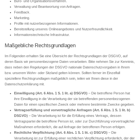
Büro- und Organisationsverfahren.
Verwaltung und Beantwortung von Anfragen.
Feedback.
Marketing.
Profile mit nutzerbezogenen Informationen.
Bereitstellung unseres Onlineangebotes und Nutzerfreundlichkeit.
Informationstechnische Infrastruktur.
Maßgebliche Rechtsgrundlagen
Im Folgenden erhalten Sie eine Übersicht der Rechtsgrundlagen der DSGVO, auf
deren Basis wir personenbezogene Daten verarbeiten. Bitte nehmen Sie zur Kenntnis,
dass neben den Regelungen der DSGVO nationale Datenschutzvorgaben in Ihrem
bzw. unserem Wohn- oder Sitzland gelten können. Sollten ferner im Einzelfall
speziellere Rechtsgrundlagen maßgeblich sein, teilen wir Ihnen diese in der
Datenschutzerklärung mit.
Einwilligung (Art. 6 Abs. 1 S. 1 lit. a) DSGVO)
– Die betroffene Person hat
ihre Einwilligung in die Verarbeitung der sie betreffenden personenbezogenen
Daten für einen spezifischen Zweck oder mehrere bestimmte Zwecke gegeben.
Vertragserfüllung und vorvertragliche Anfragen (Art. 6 Abs. 1 S. 1 lit. b)
DSGVO)
– Die Verarbeitung ist für die Erfüllung eines Vertrags, dessen
Vertragspartei die betroffene Person ist, oder zur Durchführung vorvertraglicher
Maßnahmen erforderlich, die auf Anfrage der betroffenen Person erfolgen.
Rechtliche Verpflichtung (Art. 6 Abs. 1 S. 1 lit. c) DSGVO)
– Die
Verarbeitung ist zur Erfüllung einer rechtlichen Verpflichtung erforderlich, der der