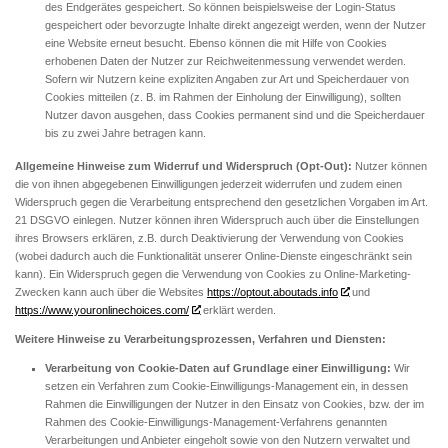
des Endgerätes gespeichert. So können beispielsweise der Login-Status
gespeichert oder bevorzugte Inhalte direkt angezeigt werden, wenn der Nutzer
eine Website erneut besucht. Ebenso können die mit Hilfe von Cookies
erhobenen Daten der Nutzer zur Reichweitenmessung verwendet werden.
Sofern wir Nutzern keine expliziten Angaben zur Art und Speicherdauer von
Cookies mitteilen (z. B. im Rahmen der Einholung der Einwilligung), sollten
Nutzer davon ausgehen, dass Cookies permanent sind und die Speicherdauer
bis zu zwei Jahre betragen kann.
Allgemeine Hinweise zum Widerruf und Widerspruch (Opt-Out):
Nutzer können
die von ihnen abgegebenen Einwilligungen jederzeit widerrufen und zudem einen
Widerspruch gegen die Verarbeitung entsprechend den gesetzlichen Vorgaben im Art.
21 DSGVO einlegen. Nutzer können ihren Widerspruch auch über die Einstellungen
ihres Browsers erklären, z.B. durch Deaktivierung der Verwendung von Cookies
(wobei dadurch auch die Funktionalität unserer Online-Dienste eingeschränkt sein
kann). Ein Widerspruch gegen die Verwendung von Cookies zu Online-Marketing-
Zwecken kann auch über die Websites
https://optout.aboutads.info
und
https://www.youronlinechoices.com/
erklärt werden.
Weitere Hinweise zu Verarbeitungsprozessen, Verfahren und Diensten:
Verarbeitung von Cookie-Daten auf Grundlage einer Einwilligung:
Wir
setzen ein Verfahren zum Cookie-Einwilligungs-Management ein, in dessen
Rahmen die Einwilligungen der Nutzer in den Einsatz von Cookies, bzw. der im
Rahmen des Cookie-Einwilligungs-Management-Verfahrens genannten
Verarbeitungen und Anbieter eingeholt sowie von den Nutzern verwaltet und