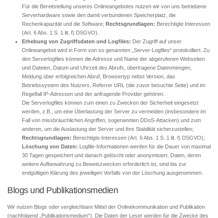
Für die Bereitstellung unseres Onlineangebotes nutzen wir von uns betriebene
Serverhardware sowie den damit verbundenen Speicherplatz, die
Rechenkapazität und die Software;
Rechtsgrundlagen:
Berechtigte Interessen
(Art. 6 Abs. 1 S. 1 lit. f) DSGVO).
Erhebung von Zugriffsdaten und Logfiles:
Der Zugriff auf unser
Onlineangebot wird in Form von so genannten „Server-Logfiles“ protokolliert. Zu
den Serverlogfiles können die Adresse und Name der abgerufenen Webseiten
und Dateien, Datum und Uhrzeit des Abrufs, übertragene Datenmengen,
Meldung über erfolgreichen Abruf, Browsertyp nebst Version, das
Betriebssystem des Nutzers, Referrer URL (die zuvor besuchte Seite) und im
Regelfall IP-Adressen und der anfragende Provider gehören.
Die Serverlogfiles können zum einen zu Zwecken der Sicherheit eingesetzt
werden, z.B., um eine Überlastung der Server zu vermeiden (insbesondere im
Fall von missbräuchlichen Angriffen, sogenannten DDoS-Attacken) und zum
anderen, um die Auslastung der Server und ihre Stabilität sicherzustellen;
Rechtsgrundlagen:
Berechtigte Interessen (Art. 6 Abs. 1 S. 1 lit. f) DSGVO);
Löschung von Daten:
Logfile-Informationen werden für die Dauer von maximal
30 Tagen gespeichert und danach gelöscht oder anonymisiert. Daten, deren
weitere Aufbewahrung zu Beweiszwecken erforderlich ist, sind bis zur
endgültigen Klärung des jeweiligen Vorfalls von der Löschung ausgenommen.
Blogs und Publikationsmedien
Wir nutzen Blogs oder vergleichbare Mittel der Onlinekommunikation und Publikation
(nachfolgend „Publikationsmedium“). Die Daten der Leser werden für die Zwecke des