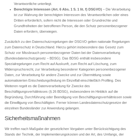
Verantwortliche unterliegt.
Berechtigte Interessen (Art. 6 Abs. 1 S. 1 lit. f) DSGVO)
– Die Verarbeitung
ist zur Wahrung der berechtigten Interessen des Verantwortlichen oder eines
Dritten erforderlich, sofern nicht die Interessen oder Grundrechte und
Grundfreiheiten der betroffenen Person, die den Schutz personenbezogener
Daten erfordern, überwiegen.
Zusätzlich zu den Datenschutzregelungen der DSGVO gelten nationale Regelungen
zum Datenschutz in Deutschland. Hierzu gehört insbesondere das Gesetz zum
Schutz vor Missbrauch personenbezogener Daten bei der Datenverarbeitung
(Bundesdatenschutzgesetz – BDSG). Das BDSG enthält insbesondere
Spezialregelungen zum Recht auf Auskunft, zum Recht auf Löschung, zum
Widerspruchsrecht, zur Verarbeitung besonderer Kategorien personenbezogener
Daten, zur Verarbeitung für andere Zwecke und zur Übermittlung sowie
automatisierten Entscheidungsfindung im Einzelfall einschließlich Profiling. Des
Weiteren regelt es die Datenverarbeitung für Zwecke des
Beschäftigungsverhältnisses (§ 26 BDSG), insbesondere im Hinblick auf die
Begründung, Durchführung oder Beendigung von Beschäftigungsverhältnissen sowie
die Einwilligung von Beschäftigten. Ferner können Landesdatenschutzgesetze der
einzelnen Bundesländer zur Anwendung gelangen.
Sicherheitsmaßnahmen
Wir treffen nach Maßgabe der gesetzlichen Vorgaben unter Berücksichtigung des
Stands der Technik, der Implementierungskosten und der Art, des Umfangs, der