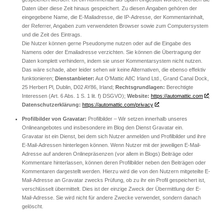
Daten über diese Zeit hinaus gespeichert. Zu diesen Angaben gehören der
eingegebene Name, die E-Mailadresse, die IP-Adresse, der Kommentarinhalt,
der Referrer, Angaben zum verwendeten Browser sowie zum Computersystem
und die Zeit des Eintrags.
Die Nutzer können gerne Pseudonyme nutzen oder auf die Eingabe des
Namens oder der Emailadresse verzichten. Sie können die Übertragung der
Daten komplett verhindern, indem sie unser Kommentarsystem nicht nutzen.
Das wäre schade, aber leider sehen wir keine Alternativen, die ebenso effektiv
funktionieren;
Dienstanbieter:
Aut O’Mattic A8C Irland Ltd., Grand Canal Dock,
25 Herbert Pl, Dublin, D02 AY86, Irland;
Rechtsgrundlagen:
Berechtigte
Interessen (Art. 6 Abs. 1 S. 1 lit. f) DSGVO);
Website:
https://automattic.com
;
Datenschutzerklärung:
https://automattic.com/privacy
.
Profilbilder von Gravatar:
Profilbilder – Wir setzen innerhalb unseres
Onlineangebotes und insbesondere im Blog den Dienst Gravatar ein.
Gravatar ist ein Dienst, bei dem sich Nutzer anmelden und Profilbilder und ihre
E-Mail-Adressen hinterlegen können. Wenn Nutzer mit der jeweiligen E-Mail-
Adresse auf anderen Onlinepräsenzen (vor allem in Blogs) Beiträge oder
Kommentare hinterlassen, können deren Profilbilder neben den Beiträgen oder
Kommentaren dargestellt werden. Hierzu wird die von den Nutzern mitgeteilte E-
Mail-Adresse an Gravatar zwecks Prüfung, ob zu ihr ein Profil gespeichert ist,
verschlüsselt übermittelt. Dies ist der einzige Zweck der Übermittlung der E-
Mail-Adresse. Sie wird nicht für andere Zwecke verwendet, sondern danach
gelöscht.