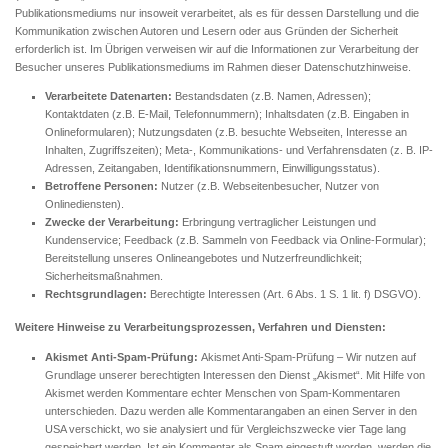
Publikationsmediums nur insoweit verarbeitet, als es für dessen Darstellung und die
Kommunikation zwischen Autoren und Lesern oder aus Gründen der Sicherheit
erforderlich ist. Im Übrigen verweisen wir auf die Informationen zur Verarbeitung der
Besucher unseres Publikationsmediums im Rahmen dieser Datenschutzhinweise.
Verarbeitete Datenarten:
Bestandsdaten (z.B. Namen, Adressen);
Kontaktdaten (z.B. E-Mail, Telefonnummern); Inhaltsdaten (z.B. Eingaben in
Onlineformularen); Nutzungsdaten (z.B. besuchte Webseiten, Interesse an
Inhalten, Zugriffszeiten); Meta-, Kommunikations- und Verfahrensdaten (z. B. IP-
Adressen, Zeitangaben, Identifikationsnummern, Einwilligungsstatus).
Betroffene Personen:
Nutzer (z.B. Webseitenbesucher, Nutzer von
Onlinediensten).
Zwecke der Verarbeitung:
Erbringung vertraglicher Leistungen und
Kundenservice; Feedback (z.B. Sammeln von Feedback via Online-Formular);
Bereitstellung unseres Onlineangebotes und Nutzerfreundlichkeit;
Sicherheitsmaßnahmen.
Rechtsgrundlagen:
Berechtigte Interessen (Art. 6 Abs. 1 S. 1 lit. f) DSGVO).
Weitere Hinweise zu Verarbeitungsprozessen, Verfahren und Diensten:
Akismet Anti-Spam-Prüfung:
Akismet Anti-Spam-Prüfung – Wir nutzen auf
Grundlage unserer berechtigten Interessen den Dienst „Akismet“. Mit Hilfe von
Akismet werden Kommentare echter Menschen von Spam-Kommentaren
unterschieden. Dazu werden alle Kommentarangaben an einen Server in den
USA verschickt, wo sie analysiert und für Vergleichszwecke vier Tage lang
gespeichert werden. Ist ein Kommentar als Spam eingestuft worden, werden die