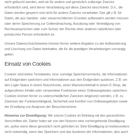
nicht gelöscht werden, weil sie für andere und gesetzlich zulässige Zwecke
erforderlich sind, wird deren Verarbeitung auf diese Zwecke beschränkt. D.h., die
Daten werden gesperrt und nicht für andere Zwecke verarbeitet. Das gilt z.B. für
Daten, die aus handels- oder steuerrechtlichen Gründen aufbewahrt werden müssen
oder deren Speicherung zur Geltendmachung, Ausübung oder Verteidigung von
Rechtsansprüchen oder zum Schutz der Rechte einer anderen natürlichen oder
juristischen Person erforderlich ist.
Unsere Datenschutzhinweise können ferner weitere Angaben zu der Aufbewahrung
und Löschung von Daten beinhalten, die für die jeweiligen Verarbeitungen vorrangig
gelten.
Einsatz von Cookies
Cookies sind kleine Textdateien, bzw. sonstige Speichervermerke, die Informationen
auf Endgeräten speichern und Informationen aus den Endgeräten auslesen. Z.B. um
den Login-Status in einem Nutzerkonto, einen Warenkorbinhalt in einem E-Shop, die
aufgerufenen Inhalte oder verwendete Funktionen eines Onlineangebotes speichern.
Cookies können ferner zu unterschiedlichen Zwecken eingesetzt werden, z.B. zu
Zwecken der Funktionsfähigkeit, Sicherheit und Komfort von Onlineangeboten sowie
der Erstellung von Analysen der Besucherströme.
Hinweise zur Einwilligung:
Wir setzen Cookies im Einklang mit den gesetzlichen
Vorschriften ein. Daher holen wir von den Nutzern eine vorhergehende Einwilligung
ein, außer wenn diese gesetzlich nicht gefordert ist. Eine Einwilligung ist insbesondere
nicht notwendig, wenn das Speichern und das Auslesen der Informationen, also auch