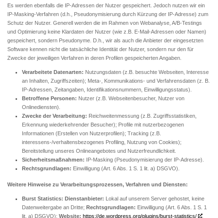
Es werden ebenfalls die IP-Adressen der Nutzer gespeichert. Jedoch nutzen wir ein
IP-Masking-Verfahren (d.h., Pseudonymisierung durch Kürzung der IP-Adresse) zum
Schutz der Nutzer. Generell werden die im Rahmen von Webanalyse, A/B-Testings
und Optimierung keine Klardaten der Nutzer (wie z.B. E-Mail-Adressen oder Namen)
gespeichert, sondern Pseudonyme. D.h., wir als auch die Anbieter der eingesetzten
Software kennen nicht die tatsächliche Identität der Nutzer, sondern nur den für
Zwecke der jeweiligen Verfahren in deren Profilen gespeicherten Angaben.
Verarbeitete Datenarten:
Nutzungsdaten (z.B. besuchte Webseiten, Interesse
an Inhalten, Zugriffszeiten); Meta-, Kommunikations- und Verfahrensdaten (z. B.
IP-Adressen, Zeitangaben, Identifikationsnummern, Einwilligungsstatus).
Betroffene Personen:
Nutzer (z.B. Webseitenbesucher, Nutzer von
Onlinediensten).
Zwecke der Verarbeitung:
Reichweitenmessung (z.B. Zugriffsstatistiken,
Erkennung wiederkehrender Besucher); Profile mit nutzerbezogenen
Informationen (Erstellen von Nutzerprofilen); Tracking (z.B.
interessens-/verhaltensbezogenes Profiling, Nutzung von Cookies);
Bereitstellung unseres Onlineangebotes und Nutzerfreundlichkeit.
Sicherheitsmaßnahmen:
IP-Masking (Pseudonymisierung der IP-Adresse).
Rechtsgrundlagen:
Einwilligung (Art. 6 Abs. 1 S. 1 lit. a) DSGVO).
Weitere Hinweise zu Verarbeitungsprozessen, Verfahren und Diensten:
Burst Statistics:
Dienstanbieter:
Lokal auf unserem Server gehostet, keine
Datenweitergabe an Dritte;
Rechtsgrundlagen:
Einwilligung (Art. 6 Abs. 1 S. 1
lit. a) DSGVO);
Website:
https://de.wordpress.org/plugins/burst-statistics/
.