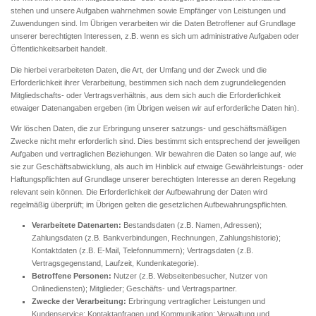
stehen und unsere Aufgaben wahrnehmen sowie Empfänger von Leistungen und
Zuwendungen sind. Im Übrigen verarbeiten wir die Daten Betroffener auf Grundlage
unserer berechtigten Interessen, z.B. wenn es sich um administrative Aufgaben oder
Öffentlichkeitsarbeit handelt.
Die hierbei verarbeiteten Daten, die Art, der Umfang und der Zweck und die
Erforderlichkeit ihrer Verarbeitung, bestimmen sich nach dem zugrundeliegenden
Mitgliedschafts- oder Vertragsverhältnis, aus dem sich auch die Erforderlichkeit
etwaiger Datenangaben ergeben (im Übrigen weisen wir auf erforderliche Daten hin).
Wir löschen Daten, die zur Erbringung unserer satzungs- und geschäftsmäßigen
Zwecke nicht mehr erforderlich sind. Dies bestimmt sich entsprechend der jeweiligen
Aufgaben und vertraglichen Beziehungen. Wir bewahren die Daten so lange auf, wie
sie zur Geschäftsabwicklung, als auch im Hinblick auf etwaige Gewährleistungs- oder
Haftungspflichten auf Grundlage unserer berechtigten Interesse an deren Regelung
relevant sein können. Die Erforderlichkeit der Aufbewahrung der Daten wird
regelmäßig überprüft; im Übrigen gelten die gesetzlichen Aufbewahrungspflichten.
Verarbeitete Datenarten:
Bestandsdaten (z.B. Namen, Adressen);
Zahlungsdaten (z.B. Bankverbindungen, Rechnungen, Zahlungshistorie);
Kontaktdaten (z.B. E-Mail, Telefonnummern); Vertragsdaten (z.B.
Vertragsgegenstand, Laufzeit, Kundenkategorie).
Betroffene Personen:
Nutzer (z.B. Webseitenbesucher, Nutzer von
Onlinediensten); Mitglieder; Geschäfts- und Vertragspartner.
Zwecke der Verarbeitung:
Erbringung vertraglicher Leistungen und
Kundenservice; Kontaktanfragen und Kommunikation; Verwaltung und