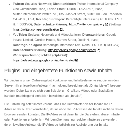
Twitter:
Soziales Netzwerk;
Dienstanbieter:
Twitter International Company,
One Cumberland Place, Fenian Street, Dublin 2 D02 AX07, Irland,
Mutterunternehmen: Twitter Inc., 1355 Market Street, Suite 900, San Francisco,
CA 94103, USA;
Rechtsgrundlagen:
Berechtigte Interessen (Art. 6 Abs. 1 S. 1
lit. f) DSGVO);
Datenschutzerklärung:
https://twitter.com/privacy
, (Settings:
https://twitter.com/personalization
).
YouTube:
Soziales Netzwerk und Videoplattform;
Dienstanbieter:
Google
Ireland Limited, Gordon House, Barrow Street, Dublin 4, Irland;
Rechtsgrundlagen:
Berechtigte Interessen (Art. 6 Abs. 1 S. 1 lit. f) DSGVO);
Datenschutzerklärung:
https://policies.google.com/privacy
;
Widerspruchsmöglichkeit (Opt-Out):
https://adssettings.google.com/authenticated
.
Plugins und eingebettete Funktionen sowie Inhalte
Wir binden in unser Onlineangebot Funktions- und Inhaltselemente ein, die von den
Servern ihrer jeweiligen Anbieter (nachfolgend bezeichnet als „Drittanbieter”) bezogen
werden. Dabei kann es sich zum Beispiel um Grafiken, Videos oder Stadtpläne
handeln (nachfolgend einheitlich bezeichnet als „Inhalte”).
Die Einbindung setzt immer voraus, dass die Drittanbieter dieser Inhalte die IP-
Adresse der Nutzer verarbeiten, da sie ohne die IP-Adresse die Inhalte nicht an deren
Browser senden könnten. Die IP-Adresse ist damit für die Darstellung dieser Inhalte
oder Funktionen erforderlich. Wir bemühen uns, nur solche Inhalte zu verwenden,
deren jeweilige Anbieter die IP-Adresse lediglich zur Auslieferung der Inhalte