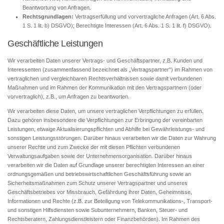
Beantwortung von Anfragen.
Rechtsgrundlagen:
Vertragserfüllung und vorvertragliche Anfragen (Art. 6 Abs.
1 S. 1 lit. b) DSGVO); Berechtigte Interessen (Art. 6 Abs. 1 S. 1 lit. f) DSGVO).
Geschäftliche Leistungen
Wir verarbeiten Daten unserer Vertrags- und Geschäftspartner, z.B. Kunden und
Interessenten (zusammenfassend bezeichnet als „Vertragspartner“) im Rahmen von
vertraglichen und vergleichbaren Rechtsverhältnissen sowie damit verbundenen
Maßnahmen und im Rahmen der Kommunikation mit den Vertragspartnern (oder
vorvertraglich), z.B., um Anfragen zu beantworten.
Wir verarbeiten diese Daten, um unsere vertraglichen Verpflichtungen zu erfüllen.
Dazu gehören insbesondere die Verpflichtungen zur Erbringung der vereinbarten
Leistungen, etwaige Aktualisierungspflichten und Abhilfe bei Gewährleistungs- und
sonstigen Leistungsstörungen. Darüber hinaus verarbeiten wir die Daten zur Wahrung
unserer Rechte und zum Zwecke der mit diesen Pflichten verbundenen
Verwaltungsaufgaben sowie der Unternehmensorganisation. Darüber hinaus
verarbeiten wir die Daten auf Grundlage unserer berechtigten Interessen an einer
ordnungsgemäßen und betriebswirtschaftlichen Geschäftsführung sowie an
Sicherheitsmaßnahmen zum Schutz unserer Vertragspartner und unseres
Geschäftsbetriebes vor Missbrauch, Gefährdung ihrer Daten, Geheimnisse,
Informationen und Rechte (z.B. zur Beteiligung von Telekommunikations-, Transport-
und sonstigen Hilfsdiensten sowie Subunternehmern, Banken, Steuer- und
Rechtsberatern, Zahlungsdienstleistern oder Finanzbehörden). Im Rahmen des