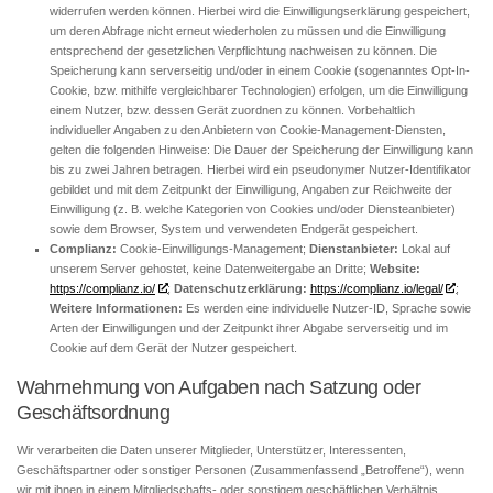
widerrufen werden können. Hierbei wird die Einwilligungserklärung gespeichert,
um deren Abfrage nicht erneut wiederholen zu müssen und die Einwilligung
entsprechend der gesetzlichen Verpflichtung nachweisen zu können. Die
Speicherung kann serverseitig und/oder in einem Cookie (sogenanntes Opt-In-
Cookie, bzw. mithilfe vergleichbarer Technologien) erfolgen, um die Einwilligung
einem Nutzer, bzw. dessen Gerät zuordnen zu können. Vorbehaltlich
individueller Angaben zu den Anbietern von Cookie-Management-Diensten,
gelten die folgenden Hinweise: Die Dauer der Speicherung der Einwilligung kann
bis zu zwei Jahren betragen. Hierbei wird ein pseudonymer Nutzer-Identifikator
gebildet und mit dem Zeitpunkt der Einwilligung, Angaben zur Reichweite der
Einwilligung (z. B. welche Kategorien von Cookies und/oder Diensteanbieter)
sowie dem Browser, System und verwendeten Endgerät gespeichert.
Complianz:
Cookie-Einwilligungs-Management;
Dienstanbieter:
Lokal auf
unserem Server gehostet, keine Datenweitergabe an Dritte;
Website:
https://complianz.io/
;
Datenschutzerklärung:
https://complianz.io/legal/
;
Weitere Informationen:
Es werden eine individuelle Nutzer-ID, Sprache sowie
Arten der Einwilligungen und der Zeitpunkt ihrer Abgabe serverseitig und im
Cookie auf dem Gerät der Nutzer gespeichert.
Wahrnehmung von Aufgaben nach Satzung oder
Geschäftsordnung
Wir verarbeiten die Daten unserer Mitglieder, Unterstützer, Interessenten,
Geschäftspartner oder sonstiger Personen (Zusammenfassend „Betroffene“), wenn
wir mit ihnen in einem Mitgliedschafts- oder sonstigem geschäftlichen Verhältnis