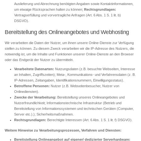
Auslieferung und Abrechnung benötigten Angaben sowie Kontaktinformationen,
um etwaige Rücksprachen halten zu können;
Rechtsgrundlagen:
Vertragserfüllung und vorvertragliche Anfragen (Art. 6 Abs. 1 S. 1 lit. b)
DSGVO).
Bereitstellung des Onlineangebotes und Webhosting
Wir verarbeiten die Daten der Nutzer, um ihnen unsere Online-Dienste zur Verfügung
stellen zu können. Zu diesem Zweck verarbeiten wir die IP-Adresse des Nutzers, die
notwendig ist, um die Inhalte und Funktionen unserer Online-Dienste an den Browser
oder das Endgerät der Nutzer zu übermitteln.
Verarbeitete Datenarten:
Nutzungsdaten (z.B. besuchte Webseiten, Interesse
an Inhalten, Zugriffszeiten); Meta-, Kommunikations- und Verfahrensdaten (z. B.
IP-Adressen, Zeitangaben, Identifikationsnummern, Einwilligungsstatus).
Betroffene Personen:
Nutzer (z.B. Webseitenbesucher, Nutzer von
Onlinediensten).
Zwecke der Verarbeitung:
Bereitstellung unseres Onlineangebotes und
Nutzerfreundlichkeit; Informationstechnische Infrastruktur (Betrieb und
Bereitstellung von Informationssystemen und technischen Geräten (Computer,
Server etc.).); Sicherheitsmaßnahmen.
Rechtsgrundlagen:
Berechtigte Interessen (Art. 6 Abs. 1 S. 1 lit. f) DSGVO).
Weitere Hinweise zu Verarbeitungsprozessen, Verfahren und Diensten:
Bereitstellung Onlineangebot auf eigener/ dedizierter Serverhardware: