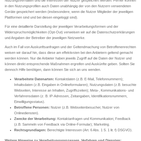
Nutzungsverhalten und die Interessen der Nutzer gespeichert werden. Ferner können
in den Nutzungsprofilen auch Daten unabhängig der von den Nutzern verwendeten
Geräte gespeichert werden (insbesondere, wenn die Nutzer Mitglieder der jeweiligen
Plattformen sind und bei diesen eingeloggt sind).
Für eine detaillierte Darstellung der jeweiligen Verarbeitungsformen und der
Widerspruchsmöglichkeiten (Opt-Out) verweisen wir auf die Datenschutzerklärungen
und Angaben der Betreiber der jeweiligen Netzwerke.
Auch im Fall von Auskunftsanfragen und der Geltendmachung von Betroffenenrechten
weisen wir darauf hin, dass diese am effektivsten bei den Anbietern geltend gemacht
werden können. Nur die Anbieter haben jeweils Zugriff auf die Daten der Nutzer und
können direkt entsprechende Maßnahmen ergreifen und Auskünfte geben. Sollten Sie
dennoch Hilfe benötigen, dann können Sie sich an uns wenden.
Verarbeitete Datenarten:
Kontaktdaten (z.B. E-Mail, Telefonnummern);
Inhaltsdaten (z.B. Eingaben in Onlineformularen); Nutzungsdaten (z.B. besuchte
Webseiten, Interesse an Inhalten, Zugriffszeiten); Meta-, Kommunikations- und
Verfahrensdaten (z. B. IP-Adressen, Zeitangaben, Identifikationsnummern,
Einwilligungsstatus).
Betroffene Personen:
Nutzer (z.B. Webseitenbesucher, Nutzer von
Onlinediensten).
Zwecke der Verarbeitung:
Kontaktanfragen und Kommunikation; Feedback
(z.B. Sammeln von Feedback via Online-Formular); Marketing.
Rechtsgrundlagen:
Berechtigte Interessen (Art. 6 Abs. 1 S. 1 lit. f) DSGVO).
Weitere Hinweise zu Verarbeitungsprozessen, Verfahren und Diensten: