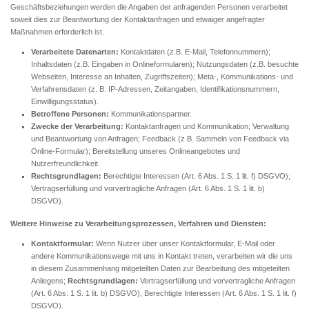
Geschäftsbeziehungen werden die Angaben der anfragenden Personen verarbeitet
soweit dies zur Beantwortung der Kontaktanfragen und etwaiger angefragter
Maßnahmen erforderlich ist.
Verarbeitete Datenarten:
Kontaktdaten (z.B. E-Mail, Telefonnummern);
Inhaltsdaten (z.B. Eingaben in Onlineformularen); Nutzungsdaten (z.B. besuchte
Webseiten, Interesse an Inhalten, Zugriffszeiten); Meta-, Kommunikations- und
Verfahrensdaten (z. B. IP-Adressen, Zeitangaben, Identifikationsnummern,
Einwilligungsstatus).
Betroffene Personen:
Kommunikationspartner.
Zwecke der Verarbeitung:
Kontaktanfragen und Kommunikation; Verwaltung
und Beantwortung von Anfragen; Feedback (z.B. Sammeln von Feedback via
Online-Formular); Bereitstellung unseres Onlineangebotes und
Nutzerfreundlichkeit.
Rechtsgrundlagen:
Berechtigte Interessen (Art. 6 Abs. 1 S. 1 lit. f) DSGVO);
Vertragserfüllung und vorvertragliche Anfragen (Art. 6 Abs. 1 S. 1 lit. b)
DSGVO).
Weitere Hinweise zu Verarbeitungsprozessen, Verfahren und Diensten:
Kontaktformular:
Wenn Nutzer über unser Kontaktformular, E-Mail oder
andere Kommunikationswege mit uns in Kontakt treten, verarbeiten wir die uns
in diesem Zusammenhang mitgeteilten Daten zur Bearbeitung des mitgeteilten
Anliegens;
Rechtsgrundlagen:
Vertragserfüllung und vorvertragliche Anfragen
(Art. 6 Abs. 1 S. 1 lit. b) DSGVO), Berechtigte Interessen (Art. 6 Abs. 1 S. 1 lit. f)
DSGVO).