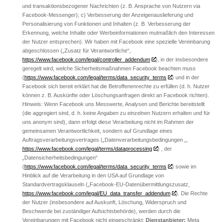
und transaktionsbezogener Nachrichten (z. B. Ansprache von Nutzern via
Facebook-Messenger); c) Verbesserung der Anzeigenauslieferung und
Personalisierung von Funktionen und Inhalten (z. B. Verbesserung der
Erkennung, welche Inhalte oder Werbeinformationen mutmaßlich den Interessen
der Nutzer entsprechen). Wir haben mit Facebook eine spezielle Vereinbarung
abgeschlossen („Zusatz für Verantwortliche“,
https://www.facebook.com/legal/controller_addendum
), in der insbesondere
geregelt wird, welche Sicherheitsmaßnahmen Facebook beachten muss
(
https://www.facebook.com/legal/terms/data_security_terms
) und in der
Facebook sich bereit erklärt hat die Betroffenenrechte zu erfüllen (d. h. Nutzer
können z. B. Auskünfte oder Löschungsanfragen direkt an Facebook richten).
Hinweis: Wenn Facebook uns Messwerte, Analysen und Berichte bereitstellt
(die aggregiert sind, d. h. keine Angaben zu einzelnen Nutzern erhalten und für
uns anonym sind), dann erfolgt diese Verarbeitung nicht im Rahmen der
gemeinsamen Verantwortlichkeit, sondern auf Grundlage eines
Auftragsverarbeitungsvertrages („Datenverarbeitungsbedingungen „,
https://www.facebook.com/legal/terms/dataprocessing
) , der
„Datensicherheitsbedingungen“
(
https://www.facebook.com/legal/terms/data_security_terms
) sowie im
Hinblick auf die Verarbeitung in den USA auf Grundlage von
Standardvertragsklauseln („Facebook-EU-Datenübermittlungszusatz,
https://www.facebook.com/legal/EU_data_transfer_addendum
). Die Rechte
der Nutzer (insbesondere auf Auskunft, Löschung, Widerspruch und
Beschwerde bei zuständiger Aufsichtsbehörde), werden durch die
Vereinbarungen mit Facebook nicht eingeschränkt;
Dienstanbieter:
Meta