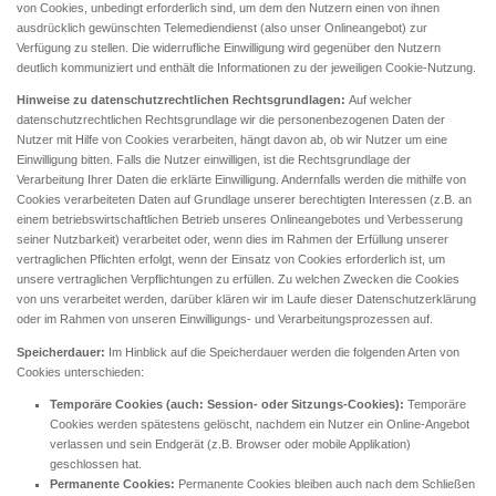
von Cookies, unbedingt erforderlich sind, um dem den Nutzern einen von ihnen
ausdrücklich gewünschten Telemediendienst (also unser Onlineangebot) zur
Verfügung zu stellen. Die widerrufliche Einwilligung wird gegenüber den Nutzern
deutlich kommuniziert und enthält die Informationen zu der jeweiligen Cookie-Nutzung.
Hinweise zu datenschutzrechtlichen Rechtsgrundlagen:
Auf welcher
datenschutzrechtlichen Rechtsgrundlage wir die personenbezogenen Daten der
Nutzer mit Hilfe von Cookies verarbeiten, hängt davon ab, ob wir Nutzer um eine
Einwilligung bitten. Falls die Nutzer einwilligen, ist die Rechtsgrundlage der
Verarbeitung Ihrer Daten die erklärte Einwilligung. Andernfalls werden die mithilfe von
Cookies verarbeiteten Daten auf Grundlage unserer berechtigten Interessen (z.B. an
einem betriebswirtschaftlichen Betrieb unseres Onlineangebotes und Verbesserung
seiner Nutzbarkeit) verarbeitet oder, wenn dies im Rahmen der Erfüllung unserer
vertraglichen Pflichten erfolgt, wenn der Einsatz von Cookies erforderlich ist, um
unsere vertraglichen Verpflichtungen zu erfüllen. Zu welchen Zwecken die Cookies
von uns verarbeitet werden, darüber klären wir im Laufe dieser Datenschutzerklärung
oder im Rahmen von unseren Einwilligungs- und Verarbeitungsprozessen auf.
Speicherdauer:
Im Hinblick auf die Speicherdauer werden die folgenden Arten von
Cookies unterschieden:
Temporäre Cookies (auch: Session- oder Sitzungs-Cookies):
Temporäre
Cookies werden spätestens gelöscht, nachdem ein Nutzer ein Online-Angebot
verlassen und sein Endgerät (z.B. Browser oder mobile Applikation)
geschlossen hat.
Permanente Cookies:
Permanente Cookies bleiben auch nach dem Schließen