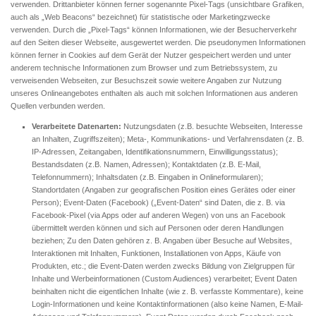
verwenden. Drittanbieter können ferner sogenannte Pixel-Tags (unsichtbare Grafiken,
auch als „Web Beacons“ bezeichnet) für statistische oder Marketingzwecke
verwenden. Durch die „Pixel-Tags“ können Informationen, wie der Besucherverkehr
auf den Seiten dieser Webseite, ausgewertet werden. Die pseudonymen Informationen
können ferner in Cookies auf dem Gerät der Nutzer gespeichert werden und unter
anderem technische Informationen zum Browser und zum Betriebssystem, zu
verweisenden Webseiten, zur Besuchszeit sowie weitere Angaben zur Nutzung
unseres Onlineangebotes enthalten als auch mit solchen Informationen aus anderen
Quellen verbunden werden.
Verarbeitete Datenarten:
Nutzungsdaten (z.B. besuchte Webseiten, Interesse
an Inhalten, Zugriffszeiten); Meta-, Kommunikations- und Verfahrensdaten (z. B.
IP-Adressen, Zeitangaben, Identifikationsnummern, Einwilligungsstatus);
Bestandsdaten (z.B. Namen, Adressen); Kontaktdaten (z.B. E-Mail,
Telefonnummern); Inhaltsdaten (z.B. Eingaben in Onlineformularen);
Standortdaten (Angaben zur geografischen Position eines Gerätes oder einer
Person); Event-Daten (Facebook) („Event-Daten“ sind Daten, die z. B. via
Facebook-Pixel (via Apps oder auf anderen Wegen) von uns an Facebook
übermittelt werden können und sich auf Personen oder deren Handlungen
beziehen; Zu den Daten gehören z. B. Angaben über Besuche auf Websites,
Interaktionen mit Inhalten, Funktionen, Installationen von Apps, Käufe von
Produkten, etc.; die Event-Daten werden zwecks Bildung von Zielgruppen für
Inhalte und Werbeinformationen (Custom Audiences) verarbeitet; Event Daten
beinhalten nicht die eigentlichen Inhalte (wie z. B. verfasste Kommentare), keine
Login-Informationen und keine Kontaktinformationen (also keine Namen, E-Mail-