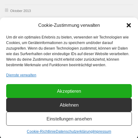
Oktober 2013
Februar 2013
Cookie-Zustimmung verwalten
Januar 2013
Um dir ein optimales Erlebnis zu bieten, verwenden wir Technologien wie
Cookies, um Geräteinformationen zu speichern und/oder darauf
Dezember 2012
zuzugreifen. Wenn du diesen Technologien zustimmst, können wir Daten
wie das Surfverhalten oder eindeutige IDs auf dieser Website verarbeiten.
Wenn du deine Zustimmung nicht erteilst oder zurückziehst, können
bestimmte Merkmale und Funktionen beeinträchtigt werden.
Dienste verwalten
Akzeptieren
Vom Riegelberg Gugga e.V. © 2026. Alle Rechte vorbehalten.
Ablehnen
Powered by
- Entworfen mit dem
Zu Hueman Pro wechseln
Einstellungen ansehen
Cookie-Richtlinie
Datenschutzerklärung
Impressum