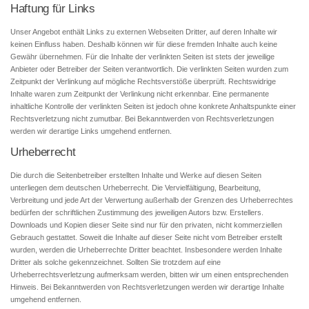
Haftung für Links
Unser Angebot enthält Links zu externen Webseiten Dritter, auf deren Inhalte wir
keinen Einfluss haben. Deshalb können wir für diese fremden Inhalte auch keine
Gewähr übernehmen. Für die Inhalte der verlinkten Seiten ist stets der jeweilige
Anbieter oder Betreiber der Seiten verantwortlich. Die verlinkten Seiten wurden zum
Zeitpunkt der Verlinkung auf mögliche Rechtsverstöße überprüft. Rechtswidrige
Inhalte waren zum Zeitpunkt der Verlinkung nicht erkennbar. Eine permanente
inhaltliche Kontrolle der verlinkten Seiten ist jedoch ohne konkrete Anhaltspunkte einer
Rechtsverletzung nicht zumutbar. Bei Bekanntwerden von Rechtsverletzungen
werden wir derartige Links umgehend entfernen.
Urheberrecht
Die durch die Seitenbetreiber erstellten Inhalte und Werke auf diesen Seiten
unterliegen dem deutschen Urheberrecht. Die Vervielfältigung, Bearbeitung,
Verbreitung und jede Art der Verwertung außerhalb der Grenzen des Urheberrechtes
bedürfen der schriftlichen Zustimmung des jeweiligen Autors bzw. Erstellers.
Downloads und Kopien dieser Seite sind nur für den privaten, nicht kommerziellen
Gebrauch gestattet. Soweit die Inhalte auf dieser Seite nicht vom Betreiber erstellt
wurden, werden die Urheberrechte Dritter beachtet. Insbesondere werden Inhalte
Dritter als solche gekennzeichnet. Sollten Sie trotzdem auf eine
Urheberrechtsverletzung aufmerksam werden, bitten wir um einen entsprechenden
Hinweis. Bei Bekanntwerden von Rechtsverletzungen werden wir derartige Inhalte
umgehend entfernen.