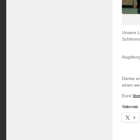
Unsere L
Schlimms
AugsburgT
Danke an
einen wer
Eure
Vom
Teilen mit:
X