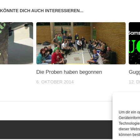
KÖNNTE DICH AUCH INTERESSIEREN...
Die Proben haben begonnen
Gugg
6. OKTOBER 2014
12. 
Um dir ein o
Geräteinfor
Technologien
dieser Websi
können best