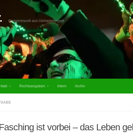
.
Guggenmusik aus Utzmemmingen
ntakt
Rechtsangaben
Intern
Archiv
TGABE
Fasching ist vorbei – das Leben ge