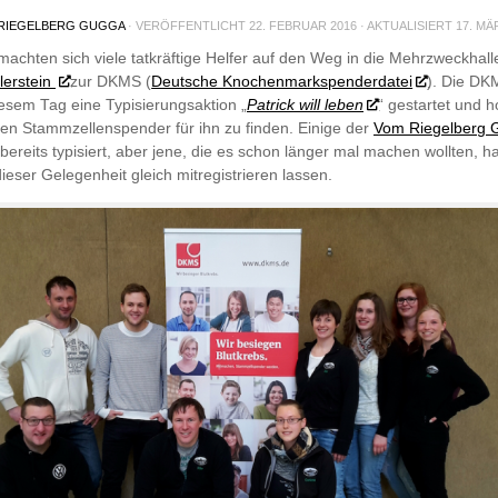
RIEGELBERG GUGGA
· VERÖFFENTLICHT
22. FEBRUAR 2016
· AKTUALISIERT
17. MÄ
machten sich viele tatkräftige Helfer auf den Weg in die Mehrzweckhall
lerstein
zur DKMS (
Deutsche Knochenmarkspenderdatei
). Die D
iesem Tag eine Typisierungsaktion „
Patrick will leben
“ gestartet und h
nen Stammzellenspender für ihn zu finden. Einige der
Vom Riegelberg 
bereits typisiert, aber jene, die es schon länger mal machen wollten, 
dieser Gelegenheit gleich mitregistrieren lassen.