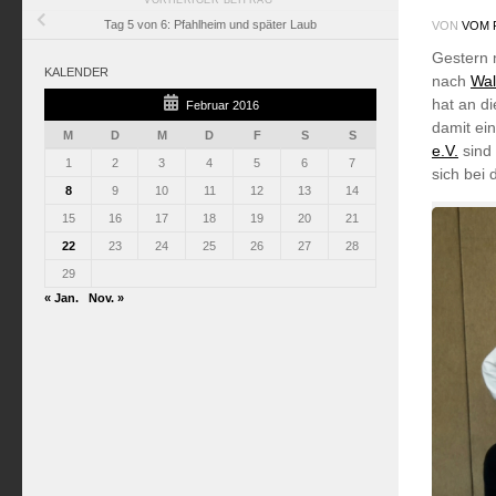
Tag 5 von 6: Pfahlheim und später Laub
VON
VOM 
Gestern 
KALENDER
nach
Wal
hat an d
Februar 2016
damit ei
M
D
M
D
F
S
S
e.V.
sind 
1
2
3
4
5
6
7
sich bei 
8
9
10
11
12
13
14
15
16
17
18
19
20
21
22
23
24
25
26
27
28
29
« Jan.
Nov. »