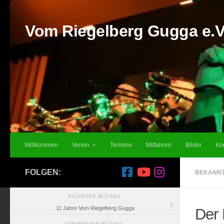
Unter dem Inhalt
Vom Riegelberg Gugga e.V
Willkommen
Verein
Termine
Mitfahren
Bilder
Ko
FOLGEN:
BEKANN
NÄCHSTER BEITRAG
11 Jahre Vom Riegelberg Gugga
Der 
VORHERIGER BEITRAG