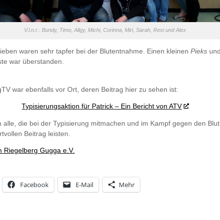
V.l.n.r.: Bundy, Timo, Allgy, Michi, Corinna, Miri, Sarah, Resi und Alex
ieben waren sehr tapfer bei der Blutentnahme. Einen kleinen
Pieks
und
te war überstanden.
V war ebenfalls vor Ort, deren Beitrag hier zu sehen ist:
Typisierungsaktion für Patrick – Ein Bericht von ATV
 alle, die bei der Typisierung mitmachen und im Kampf gegen den Blu
tvollen Beitrag leisten.
 Riegelberg Gugga e.V.
Facebook
E-Mail
Mehr