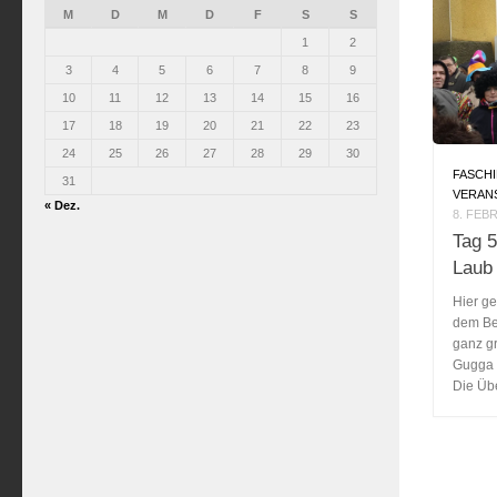
M
D
M
D
F
S
S
1
2
3
4
5
6
7
8
9
10
11
12
13
14
15
16
17
18
19
20
21
22
23
24
25
26
27
28
29
30
FASCH
31
VERAN
« Dez.
8. FEB
Tag 5
Laub
Hier ge
dem Be
ganz g
Gugga 
Die Übe