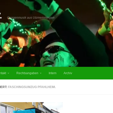
.
Guggenmusik aus Utzmemmingen
ntakt
Rechtsangaben
Intern
Archiv
IERT:
FASCHINGSUMZUG PFAHLHEIM.