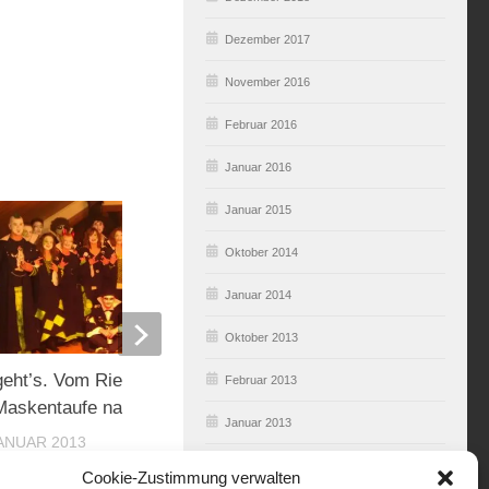
Dezember 2017
November 2016
Februar 2016
Januar 2016
Januar 2015
Oktober 2014
Januar 2014
Oktober 2013
… und weiter geht’s.
geht’s. Vom Riegelberg Gugga
Februar 2013
Maskentaufe nach Kerkingen
16. JANUAR 2015
Januar 2013
JANUAR 2013
Dezember 2012
Cookie-Zustimmung verwalten