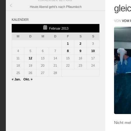
VORHERIGER BEITRAG
glei
Heute Abend geht’s nach Pflaumloch
KALENDER
VON
VOM 
Februar 2013
M
D
M
D
F
S
S
1
2
3
4
5
6
7
8
9
10
11
12
13
14
15
16
17
18
19
20
21
22
23
24
25
26
27
28
« Jan.
Okt. »
Nicht me