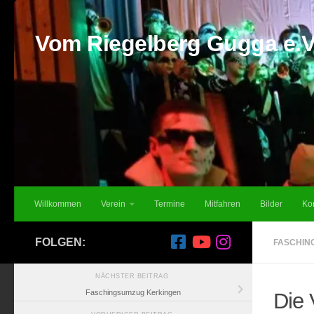
Unter dem Inhalt
Vom Riegelberg Gugga e.V
Willkommen
Verein
Termine
Mitfahren
Bilder
Ko
FOLGEN:
FASCHIN
NÄCHSTER BEITRAG
Faschingsumzug Kerkingen
Die 