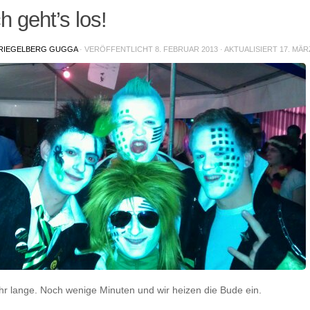
ch geht’s los!
RIEGELBERG GUGGA
· VERÖFFENTLICHT
8. FEBRUAR 2013
· AKTUALISIERT
17. MÄR
hr lange. Noch wenige Minuten und wir heizen die Bude ein.