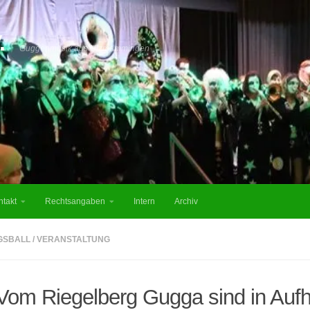
.
Guggenmusik aus Utzmemmingen
ntakt
Rechtsangaben
Intern
Archiv
GSBALL
/
VERANSTALTUNG
Vom Riegelberg Gugga sind in Au