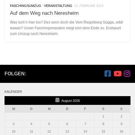
FASCHINGSUMZUG
/
VERANSTALTUNG
12. FEBRUAR 2013
Auf dem Weg nach Neresheim
Was isch’n hier los? Des senn doch die Vom Riegelberg Gugga, oddr
waaas? Unser Faschingsmaraton neigt sich dem Ende zu. Endspurt
zum Umzug nach Neresheim.
FOLGEN:
KALENDER
August 2026
M
D
M
D
F
S
S
1
2
3
4
5
6
7
8
9
10
11
12
13
14
15
16