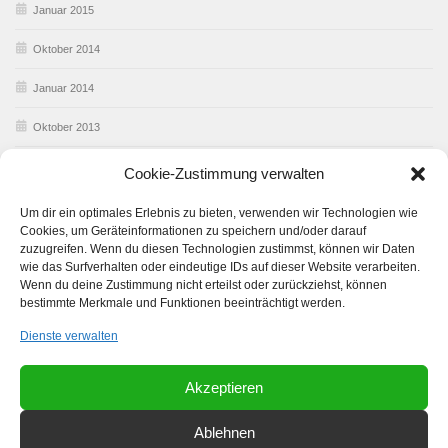
Januar 2015
Oktober 2014
Januar 2014
Oktober 2013
Februar 2013
Cookie-Zustimmung verwalten
Januar 2013
Um dir ein optimales Erlebnis zu bieten, verwenden wir Technologien wie
Cookies, um Geräteinformationen zu speichern und/oder darauf
Dezember 2012
zuzugreifen. Wenn du diesen Technologien zustimmst, können wir Daten
wie das Surfverhalten oder eindeutige IDs auf dieser Website verarbeiten.
Wenn du deine Zustimmung nicht erteilst oder zurückziehst, können
bestimmte Merkmale und Funktionen beeinträchtigt werden.
Dienste verwalten
Akzeptieren
Vom Riegelberg Gugga e.V. © 2026. Alle Rechte vorbehalten.
Ablehnen
Powered by
- Entworfen mit dem
Zu Hueman Pro wechseln